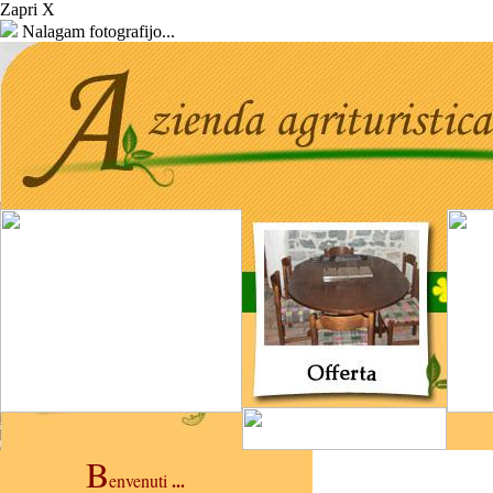
Zapri X
Nalagam fotografijo...
B
...
envenuti