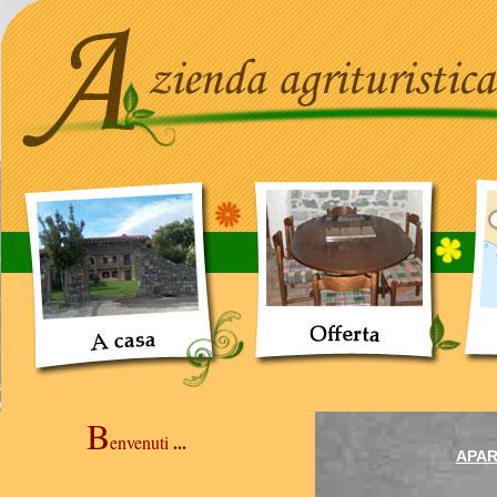
B
...
envenuti
APA