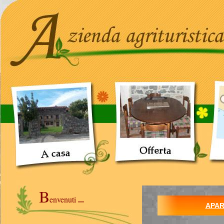
B
...
envenuti
APA